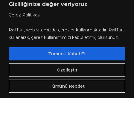
Gizliliğinize değer veriyoruz
Çerez Politikası
RailTur , web sitemizde çerezler kullanmaktadır. RailTuru
kullanarak, çerez kullanımımızı kabul etmiş olursunuz.
Tümünü Kabul Et
Özelleştir
Tümünü Reddet
Fabrika İletişim
Anbar SB. Mah. Kayseri Serbest Bölgesi 6. Cad.