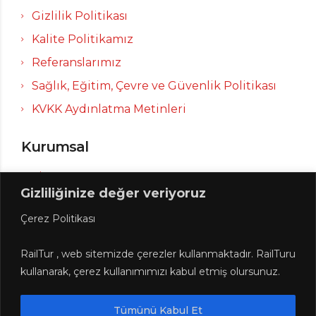
Gizlilik Politikası
Kalite Politikamız
Referanslarımız
Sağlık, Eğitim, Çevre ve Güvenlik Politikası
KVKK Aydınlatma Metinleri
Kurumsal
Firma Tanıtımı
Gizliliğinize değer veriyoruz
Vizyon
Çerez Politikası
Misyon
Şirket Tarihi
RailTur , web sitemizde çerezler kullanmaktadır. RailTuru
kullanarak, çerez kullanımımızı kabul etmiş olursunuz.
Tümünü Kabul Et