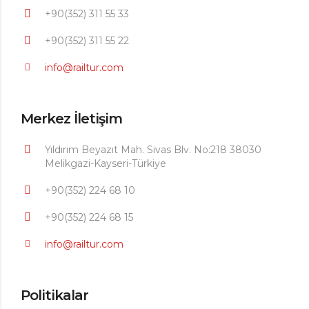
+90(352) 311 55 33
+90(352) 311 55 22
info@railtur.com
Merkez İletişim
Yıldırım Beyazıt Mah. Sivas Blv. No:218 38030
Melikgazi-Kayseri-Türkiye
+90(352) 224 68 10
+90(352) 224 68 15
info@railtur.com
Politikalar