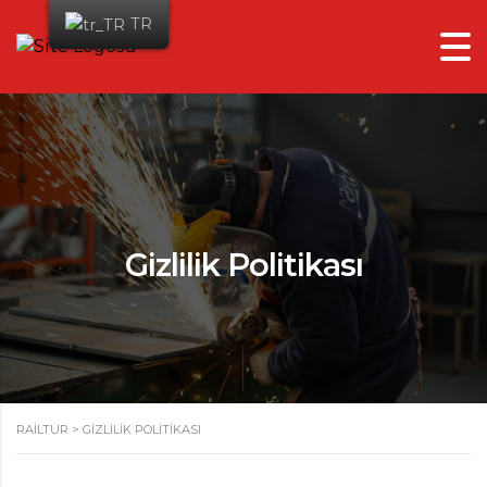
TR
Gizlilik Politikası
RAILTUR
>
GIZLILIK POLITIKASI