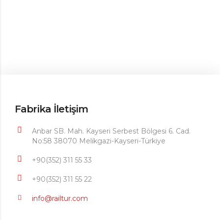
Fabrika İletişim
Anbar SB. Mah. Kayseri Serbest Bölgesi 6. Cad.
No:58 38070 Melikgazi-Kayseri-Türkiye
+90(352) 311 55 33
+90(352) 311 55 22
info@railtur.com